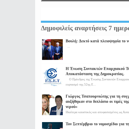
Δημοφιλείς αναρτήσεις 7 ημε
Βουλή: Δεκτό κατά πλειοψηφία το νο
...
Η Ένωση Συντακτών Επαρχιακού Τύπ
Αποκατάσταση της Δημοκρατίας.
Ο Πρόεδρος της Ένωσης Συντακτών Επαρχιακο
εορτασμό της 52ης Ε...
Γιώργος Τσαπουρνιώτης για τη συ
αυξήθηκαν στο διπλάσιο οι τιμές της
νερού»
Ιδιαίτερα καυστικός και αποφασισμένος ως Αυτο
Τον Σεπτέμβριο το νομοσχέδιο για 