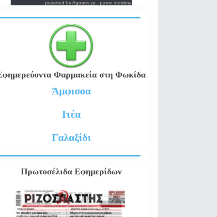
powered by
Agones.gr
-
pame stoixima
Εφημερεύοντα Φαρμακεία στη Φωκίδα
Άμφισσα
Ιτέα
Γαλαξίδι
Πρωτοσέλιδα Εφημερίδων