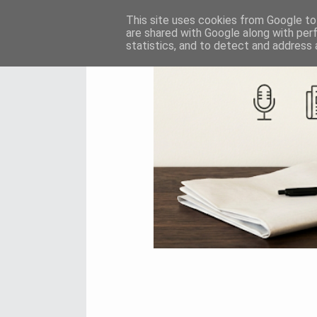
Home
Ταυτότητα
This site uses cookies from Google to 
are shared with Google along with per
statistics, and to detect and address 