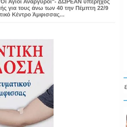
Οι Άγιοι Ανάργυροι"- ΔΩΡΕΑΝ υπέρηχος
ντρο Άμφισσας...
ής για τους άνω των 40 την Πέμπτη 22/9
τικό Κέντρο Άμφισσας...
 λαού, κρίνουμε πρώτιστα την εξουσ