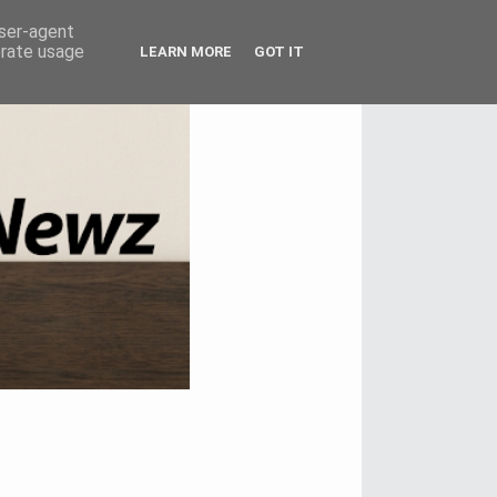
user-agent
erate usage
LEARN MORE
GOT IT