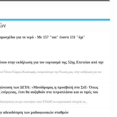
ρών
μοσχέδιο για το νερό - Με 157 "ναι" έναντι 131 "όχι"
ου στην εκδήλωση για τον εορτασμό της 52ης Επετείου από την
ύ Τύπου Γιώργος Κουλουράς, εκπροσώπησε την Ένωση μας, στην εκδήλωση για τον
γχώνευση των ΔΕΥΑ: «Μονόδρομος η προσβολή στο ΣτΕ- Όπως
 ενέργειας, έτσι θα αυξηθούν στο τετραπλάσιο και οι τιμές του
διοικητικός να μην εκποιήσει στην ΕΥΔΑΠ τα περιουσιακά στοιχεία τη...
την αδειοδότηση των ραδιοφωνικών σταθμών