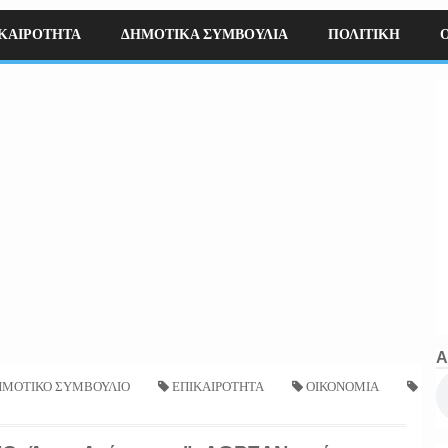
ΚΑΙΡΟΤΗΤΑ
ΔΗΜΟΤΙΚΑ ΣΥΜΒΟΥΛΙΑ
ΠΟΛΙΤΙΚΗ
Α
ΜΟΤΙΚΟ ΣΥΜΒΟΥΛΙΟ
ΕΠΙΚΑΙΡΟΤΗΤΑ
ΟΙΚΟΝΟΜΙΑ
σας "Οι Άγιοι Ανάργυροι"- ΔΩΡΕΑΝ υπέρηχος διερεύνησης κοιλιακής αορτής