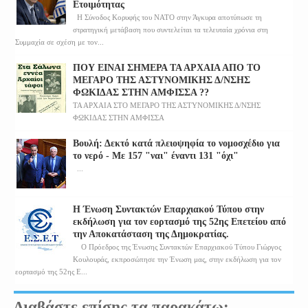
Ετοιμότητας
Η Σύνοδος Κορυφής του ΝΑΤΟ στην Άγκυρα αποτύπωσε τη
στρατηγική μετάβαση που συντελείται τα τελευταία χρόνια στη
Συμμαχία σε σχέση με τον...
ΠΟΥ ΕΙΝΑΙ ΣΗΜΕΡΑ ΤΑ ΑΡΧΑΙΑ ΑΠΟ ΤΟ
ΜΕΓΑΡΟ ΤΗΣ ΑΣΤΥΝΟΜΙΚΗΣ Δ/ΝΣΗΣ
ΦΩΚΙΔΑΣ ΣΤΗΝ ΑΜΦΙΣΣΑ ??
ΤΑ ΑΡΧΑΙΑ ΣΤΟ ΜΕΓΑΡΟ ΤΗΣ ΑΣΤΥΝΟΜΙΚΗΣ Δ/ΝΣΗΣ
ΦΩΚΙΔΑΣ ΣΤΗΝ ΑΜΦΙΣΣΑ
Βουλή: Δεκτό κατά πλειοψηφία το νομοσχέδιο για
το νερό - Με 157 "ναι" έναντι 131 "όχι"
...
Η Ένωση Συντακτών Επαρχιακού Τύπου στην
εκδήλωση για τον εορτασμό της 52ης Επετείου από
την Αποκατάσταση της Δημοκρατίας.
Ο Πρόεδρος της Ένωσης Συντακτών Επαρχιακού Τύπου Γιώργος
Κουλουράς, εκπροσώπησε την Ένωση μας, στην εκδήλωση για τον
εορτασμό της 52ης Ε...
Διαβάστε επίσης τα παρακάτω: