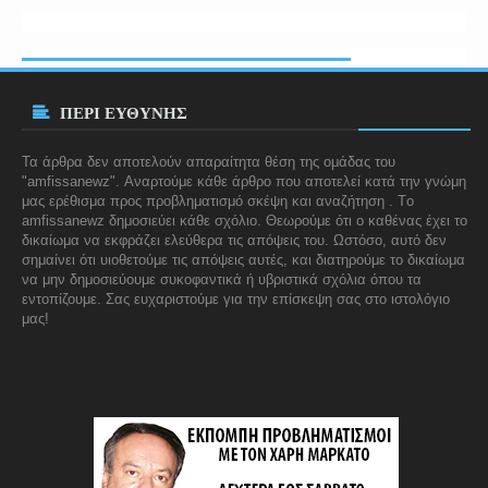
ΠΕΡΙ ΕΥΘΥΝΗΣ
Τα άρθρα δεν αποτελούν απαραίτητα θέση της ομάδας του
"amfissanewz". Αναρτούμε κάθε άρθρο που αποτελεί κατά την γνώμη
μας ερέθισμα προς προβληματισμό σκέψη και αναζήτηση . Tο
amfissanewz
δημοσιεύει κάθε σχόλιο. Θεωρούμε ότι ο καθένας έχει το
δικαίωμα να εκφράζει ελεύθερα τις απόψεις του. Ωστόσο, αυτό δεν
σημαίνει ότι υιοθετούμε τις απόψεις αυτές, και διατηρούμε το δικαίωμα
να μην δημοσιεύουμε συκοφαντικά ή υβριστικά σχόλια όπου τα
εντοπίζουμε. Σας ευχαριστούμε για την επίσκεψη σας στο ιστολόγιο
μας!