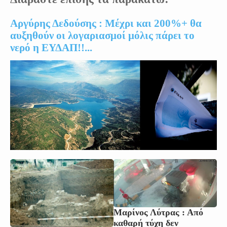
Αργύρης Δεδούσης : Mέχρι και 200%+ θα
αυξηθούν οι λογαριασμοί μόλις πάρει το
νερό η ΕΥΔΑΠ!!...
Μαρίνος Λύτρας : Από
καθαρή τύχη δεν