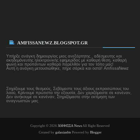
AMFISSANEWZ.BLOGSPOT.GR
Υπήρξε ανάγκη δημιουργίας μιας ανεξάρτητης , αδέσμευτης και
ακηδεμόνευτης
ηλεκτρονικής εφημερίδας με καθαρή θέση, καθαρή
φωνή και προπάντων καθαρό παρελθόν για τον τόπο μας!
Αυτή η ανάγκη μετουσιώθηκε, πήρε σάρκα και οστά! AmfissaNewz
Στηρίζουμε τους θεσμούς, Σεβόμαστε τους άξιους εκπροσώπους του
λαού, Κρίνουμε πρώτιστα την εξουσία, Δεν χαριζόμαστε σε κανέναν,
Δεν ανήκουμε σε κανέναν, Στηριζόμαστε στην εκτίμηση των
αναγνωστών μας
Copyright © 2026
ΆΜΦΙΣΣΑ News
All Right Reserved
Created by
galaxiasfm
Powered by
Blogger