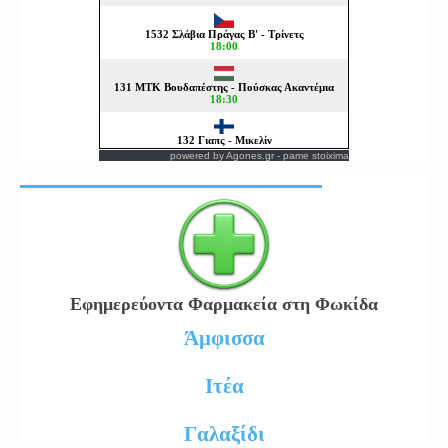
powered by
Agones.gr
-
pame stoixima
Εφημερεύοντα Φαρμακεία στη Φωκίδα
Άμφισσα
Ιτέα
Γαλαξίδι